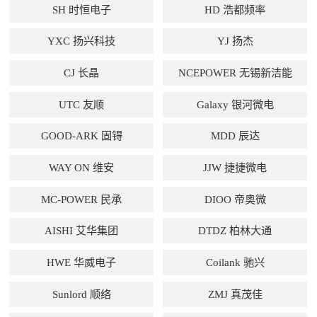
SH 时恒电子
HD 浩都频率
YXC 扬兴科技
YJ 扬杰
CJ 长晶
NCEPOWER 无锡新洁能
UTC 友顺
Galaxy 银河微电
GOOD-ARK 固锝
MDD 辰达
WAY ON 维安
JJW 捷捷微电
MC-POWER 民承
DIOO 帝奥微
AISHI 艾华集团
DTDZ 柏林大通
HWE 华威电子
Coilank 驰兴
Sunlord 顺络
ZMJ 真茂佳