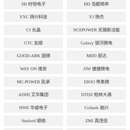
SH 时恒电子
HD 浩都频率
YXC 扬兴科技
YJ 扬杰
CJ 长晶
NCEPOWER 无锡新洁能
UTC 友顺
Galaxy 银河微电
GOOD-ARK 固锝
MDD 辰达
WAY ON 维安
JJW 捷捷微电
MC-POWER 民承
DIOO 帝奥微
AISHI 艾华集团
DTDZ 柏林大通
HWE 华威电子
Coilank 驰兴
Sunlord 顺络
ZMJ 真茂佳