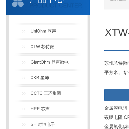
PRODUCT CENTER
XT
UniOhm 厚声
XTW 芯特微
GiantOhm 鼎声微电
苏州芯特微
平方米。专
XKB 星坤
CCTC 三环集团
金属膜电阻 MF
HRE 芯声
碳膜电阻 CF系
SH 时恒电子
金属氧化膜电阻