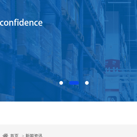
：
首页
>
新闻资讯