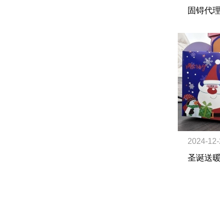
固锝代
2024-12-
圣诞送