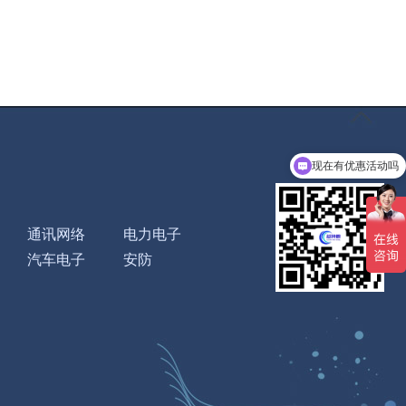
可以介绍下你们的产品么
通讯网络
电力电子
汽车电子
安防