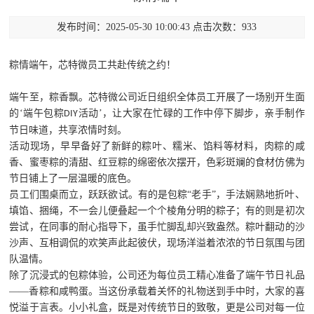
发布时间：2025-05-30 10:00:43 点击次数：933
粽情端午，
芯特微员工共
赴传统之约！
端午至，粽香飘。
芯特微
公司近日组织全体员工开展了一场别开生面
的
‘端午包粽
活动’，让大家在忙碌的工作中停下脚步，亲手制作
DIY
节日味道，共享浓情时刻。
活动现场，早早备好了新鲜的粽叶、糯米、馅料等材料，肉粽的咸
香、蜜枣粽的清甜、红豆粽的绵密依次摆开，色彩斑斓的食材仿佛为
节日铺上了一层温暖的底色。
员工们围桌而
立
，跃跃欲试。有的是包粽
“老手”，手法娴熟地折叶、
填馅、捆绳，不一会儿便叠起一个个棱角分明的粽子；有的则是初次
尝试，在同事的耐心指导下，虽手忙脚乱却兴致盎然。粽叶翻动的沙
沙声、互相调侃的欢笑声此起彼伏，现场洋溢着浓浓的节日氛围与团
队温情。
除了沉浸式的包粽体验，公司还为每位员工精心准备了端午节日礼品
——香粽
和
咸鸭蛋。当这份承载着关怀的礼物送到手中时，大家的喜
悦溢于言表。小小礼盒，既是对传统节日的致敬，更是公司对每一位