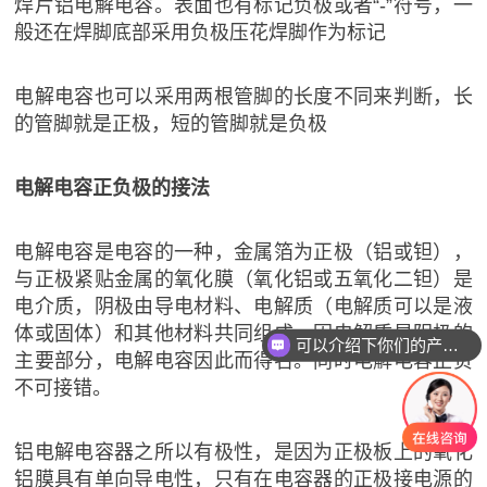
焊片铝电解电容。表面也有标记负极或者“-”符号，一
般还在焊脚底部采用负极压花焊脚作为标记
电解电容也可以采用两根管脚的长度不同来判断，长
的管脚就是正极，短的管脚就是负极
电解电容正负极的接法
电解电容是电容的一种，金属箔为正极（铝或钽），
与正极紧贴金属的氧化膜（氧化铝或五氧化二钽）是
电介质，阴极由导电材料、电解质（电解质可以是液
体或固体）和其他材料共同组成，因电解质是阴极的
可以介绍下你们的产品么
主要部分，电解电容因此而得名。同时电解电容正负
不可接错。
铝电解电容器之所以有极性，是因为正极板上的氧化
铝膜具有单向导电性，只有在电容器的正极接电源的